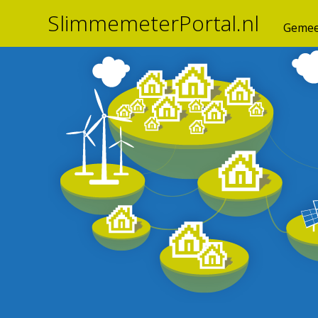
SlimmemeterPortal.nl
Gemee